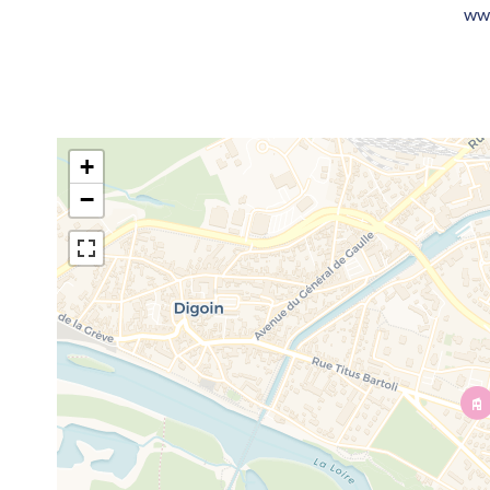
www
+
−