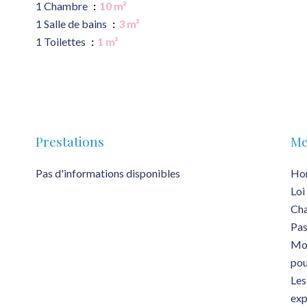
1 Chambre
10 m²
1 Salle de bains
3 m²
1 Toilettes
1 m²
Prestations
Me
Pas d'informations disponibles
Hon
Loi
Ch
Pas
Mon
pou
Les
exp