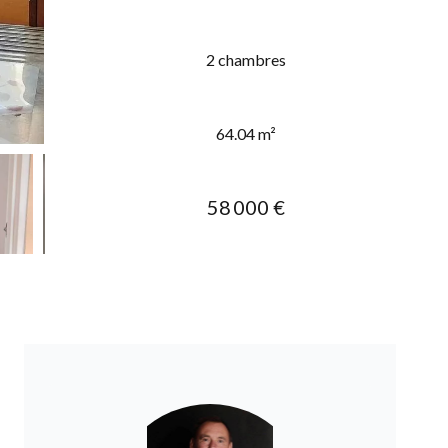
2 chambres
64.04 m²
58 000 €