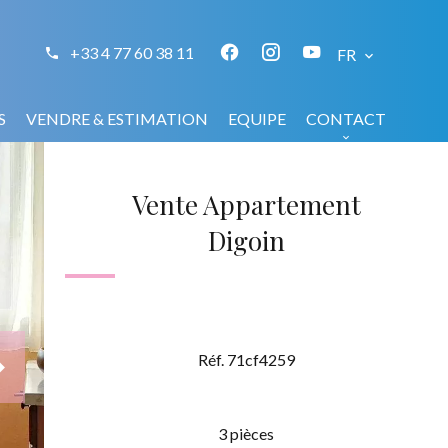
+33 4 77 60 38 11
FR
S
VENDRE & ESTIMATION
EQUIPE
CONTACT
Vente Appartement
Digoin
Réf. 71cf4259
3 pièces