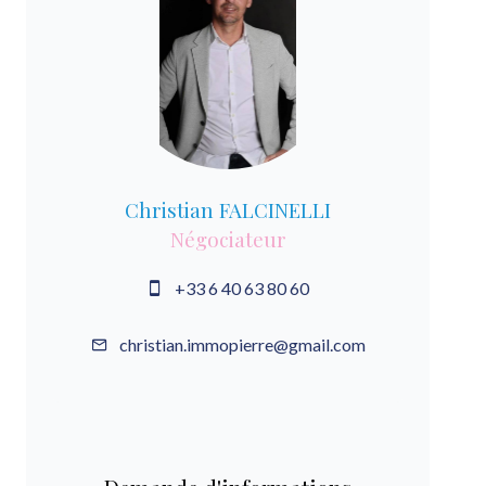
Christian FALCINELLI
Négociateur
+33 6 40 63 80 60
christian.immopierre@gmail.com