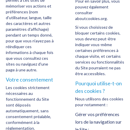
permet à ces sites de
Pour en savoir plus, vous
mémoriser vos actions et
pouvez également
préférences (nom
consulter
d'utilisateur, langue, taille
aboutcookies.org
.
des caractères et autres
Si vous choisissez de
paramètres d'affichage)
bloquer certains cookies,
pendant un temps donné,
vous devrez peut-être
pour que vous n'ayez pas à
indiquer vous-même
réindiquer ces
certaines préférences à
informations à chaque fois
chaque visite, et certains
que vous consultez ces
services ou fonctionnalités
sites ou naviguez d'une
du Site pourraient ne pas
page à une autre.
être accessibles.
Votre consentement
Pourquoi utilise-t-on
Les cookies strictement
des cookies ?
nécessaires au
Nous utilisons des cookies
fonctionnement du Site
pour notamment :
sont déposés
automatiquement, sans
Gérer vos préférences
consentement préalable,
lors de la navigation sur
conformément à la
réglementation.
le Site ;