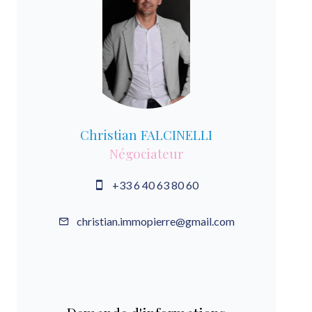
Christian FALCINELLI
Négociateur
+33 6 40 63 80 60
christian.immopierre@gmail.com