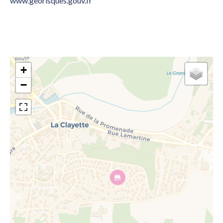
www.georisques.gouv.fr
+
−