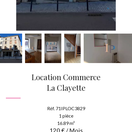
Location Commerce
La Clayette
Réf. 71IPLOC3829
1 pièce
16.89 m²
120 € / Mois