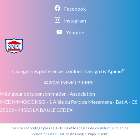
Facebook
Instagram
Youtube
Changer ses préférences cookies
Design by
Apimo™
©2026 IMMO PIERRE
Médiateur de la consommation : Association
MEDIMMOCONSO - 1 Allée du Parc de Mesemena - Bat A - CS
25222 - 44505 LA BAULE CEDEX
Ce site est protégé par reCAPTCHA et les règles de
confidentialité
et les
conditions d'utilisation
de Google s'appliquent.