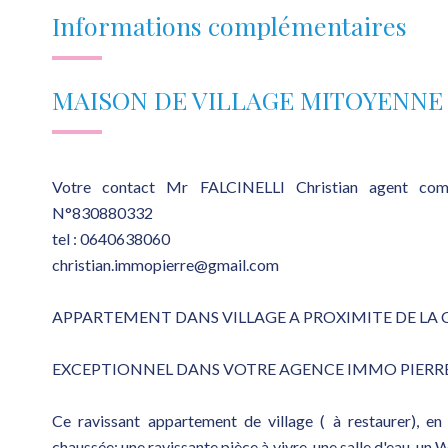
Informations complémentaires
MAISON DE VILLAGE MITOYENNE
Votre contact Mr FALCINELLI Christian agent co
N°830880332
tel : 0640638060
christian.immopierre@gmail.com
APPARTEMENT DANS VILLAGE A PROXIMITE DE LA 
EXCEPTIONNEL DANS VOTRE AGENCE IMMO PIERRE 
Ce ravissant appartement de village ( à restaurer), e
chaussée: une ravissante pièce à vivre, une salle d'eau, un 