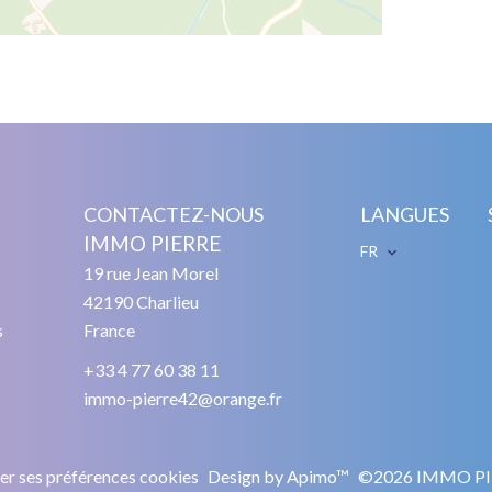
CONTACTEZ-NOUS
LANGUES
IMMO PIERRE
FR
19 rue Jean Morel
42190
Charlieu
s
France
+33 4 77 60 38 11
immo-pierre42@orange.fr
r ses préférences cookies
Design by
Apimo™
©2026 IMMO PI