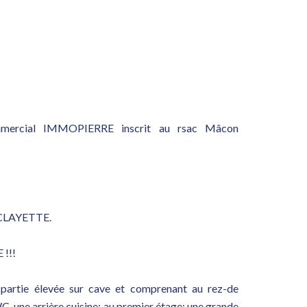
mmercial IMMOPIERRE inscrit au rsac Mâcon
CLAYETTE.
!!!
n partie élevée sur cave et comprenant au rez-de
WC, une arrière cuisine; au premier étage: une grande