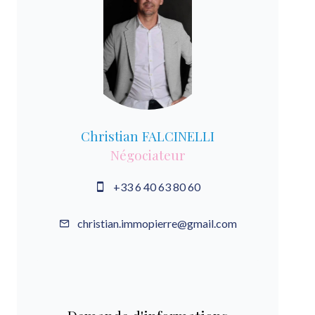
Christian FALCINELLI
Négociateur
+33 6 40 63 80 60
christian.immopierre@gmail.com