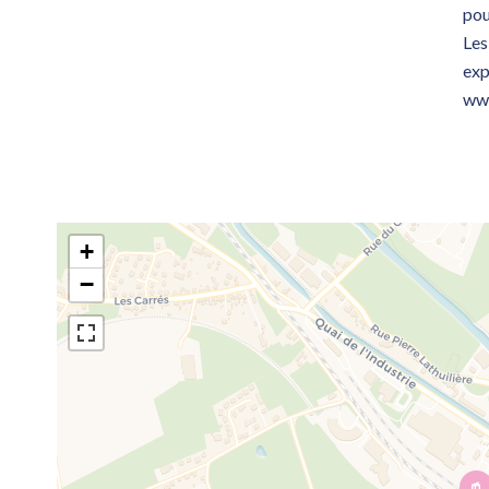
pou
Les
exp
www
+
−