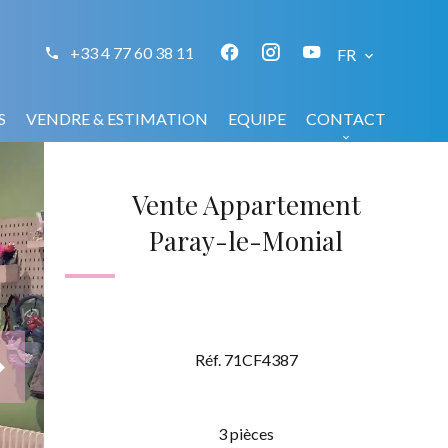
+33 4 77 60 38 11
FR
S
VENDRE & ESTIMATION
EQUIPE
CONTACT
Vente Appartement
Paray-le-Monial
Réf. 71CF4387
3 pièces