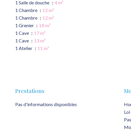
1 Salle de douche
4 m²
1 Chambre
12 m²
1 Chambre
12 m²
1 Grenier
18 m²
1 Cave
17 m²
1 Cave
13 m²
1 Atelier
11 m²
Prestations
Me
Pas d'informations disponibles
Hon
Loi
Pas
Mon