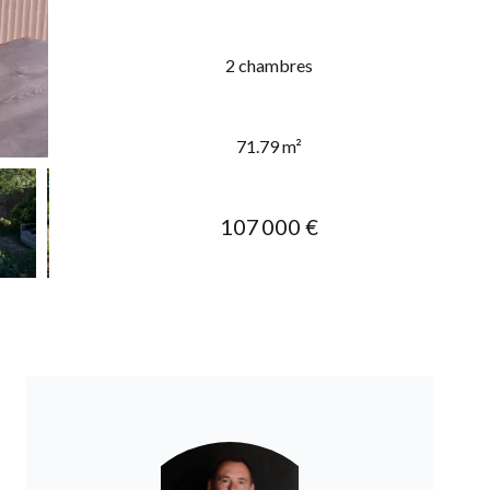
2 chambres
71.79 m²
107 000 €