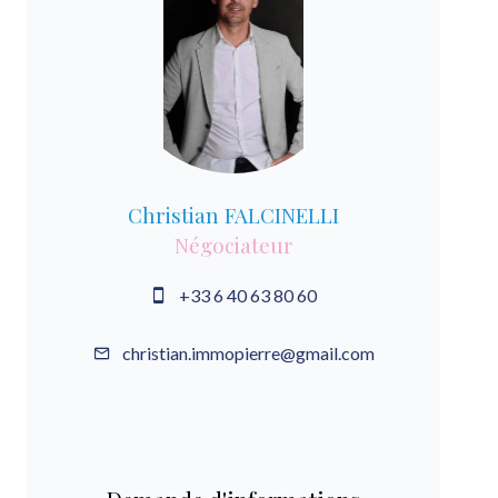
Christian FALCINELLI
Négociateur
+33 6 40 63 80 60
christian.immopierre@gmail.com