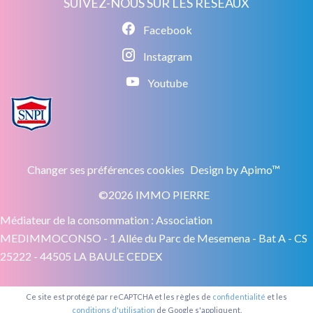
SUIVEZ-NOUS SUR LES RÉSEAUX
Facebook
Instagram
Youtube
Changer ses préférences cookies
Design by
Apimo™
©2026 IMMO PIERRE
Médiateur de la consommation : Association
MEDIMMOCONSO - 1 Allée du Parc de Mesemena - Bat A - CS
25222 - 44505 LA BAULE CEDEX
Ce site est protégé par reCAPTCHA et les règles de
confidentialité
et les
conditions d'utilisation
de Google s'appliquent.