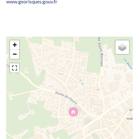
www.georisques.gouv.fr
+
−