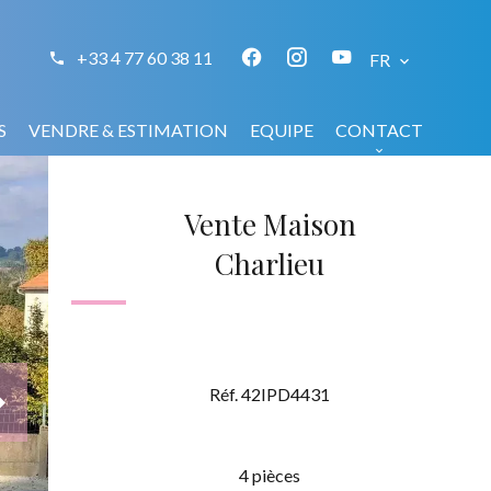
+33 4 77 60 38 11
FR
S
VENDRE & ESTIMATION
EQUIPE
CONTACT
Vente Maison
Charlieu
Réf. 42IPD4431
4 pièces