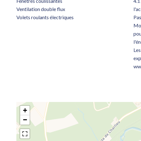
Fenêtres coulissantes
4.1
Ventilation double flux
l'a
Volets roulants électriques
Pas
Mon
pou
l'é
Les
exp
www
+
−