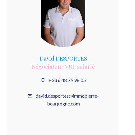
David DESPORTES
Négociateur VRP salarié
+33 6 48 79 98 05
david.desportes@immopierre-
bourgogne.com