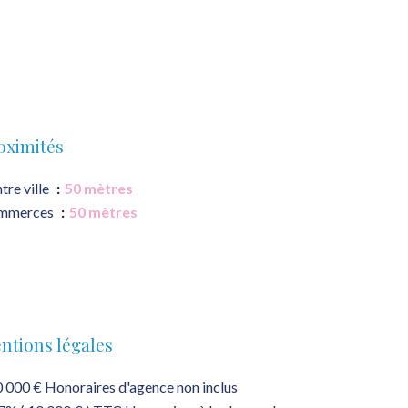
oximités
tre ville
50 mètres
mmerces
50 mètres
ntions légales
 000 € Honoraires d'agence non inclus