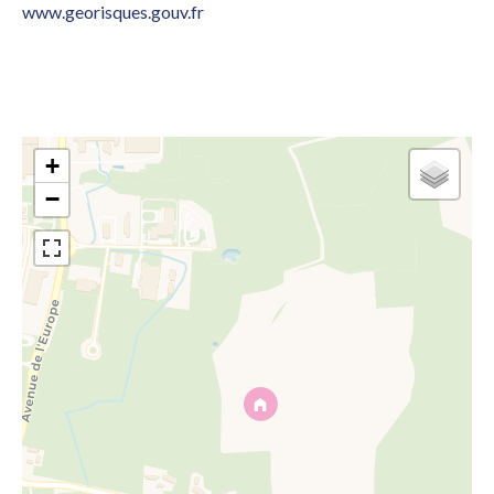
www.georisques.gouv.fr
+
−