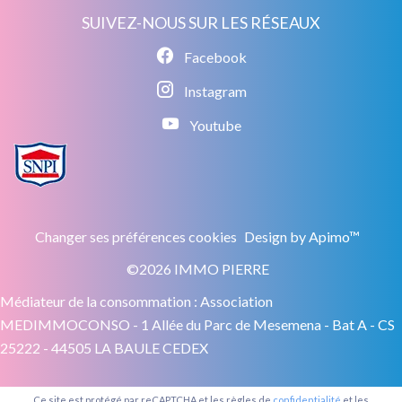
SUIVEZ-NOUS SUR LES RÉSEAUX
Facebook
Instagram
Youtube
Changer ses préférences cookies
Design by
Apimo™
©2026 IMMO PIERRE
Médiateur de la consommation : Association
MEDIMMOCONSO - 1 Allée du Parc de Mesemena - Bat A - CS
25222 - 44505 LA BAULE CEDEX
Ce site est protégé par reCAPTCHA et les règles de
confidentialité
et les