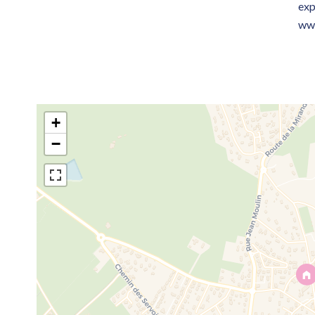
exp
www
+
−