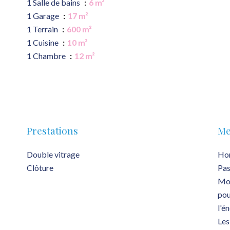
1 Salle de bains
6 m²
1 Garage
17 m²
1 Terrain
600 m²
1 Cuisine
10 m²
1 Chambre
12 m²
Prestations
Me
Double vitrage
Hon
Clôture
Pas
Mon
pou
l'é
Les