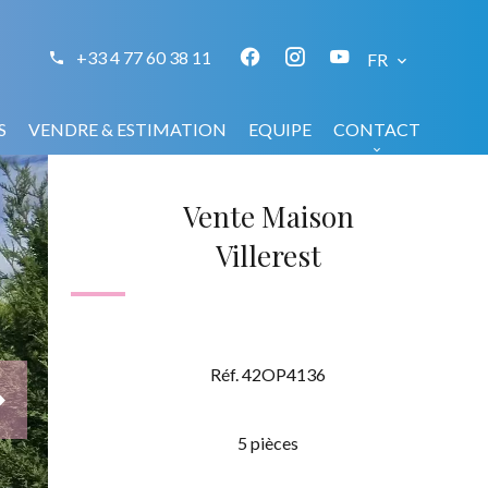
+33 4 77 60 38 11
FR
S
VENDRE & ESTIMATION
EQUIPE
CONTACT
Vente Maison
Villerest
Réf. 42OP4136
5 pièces